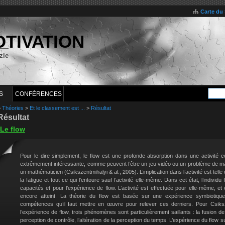
Carte du 
OTIVATION
zle
S
CONFÉRENCES
>
Théories
>
Et le classement est ...
>
Résultat
Résultat
Le flow
Pour le dire simplement, le flow est une profonde absorption dans une activité c
extrêmement intéressante, comme peuvent l’être un jeu vidéo ou un problème de m
un mathématicien (Csikszentmihalyi & al., 2005). L’implication dans l’activité est telle 
la fatigue et tout ce qui l’entoure sauf l’activité elle-même. Dans cet état, l’indiv
capacités et pour l’expérience de flow. L’activité est effectuée pour elle-même, et 
encore atteint. La théorie du flow est basée sur une expérience symbiotique
compétences qu’il faut mettre en œuvre pour relever ces derniers. Pour Csiksz
l’expérience de flow, trois phénomènes sont particulièrement saillants : la fusion de
perception de contrôle, l’altération de la perception du temps. L’expérience du flow