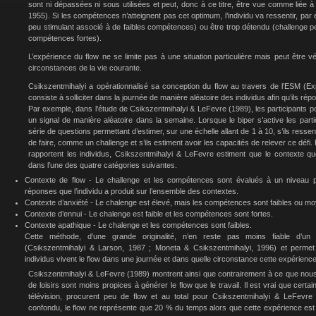
sont ni dépassées ni sous utilisées et peut, donc à ce titre, être vue comme liée à
1955). Si les compétences n’atteignent pas cet optimum, l’individu va ressentir, par 
peu stimulant associé à de faibles compétences) ou être trop détendu (challenge 
compétences fortes).
L’expérience du flow ne se limite pas à une situation particulière mais peut êtr
circonstances de la vie courante.
Csikszentmihalyi a opérationnalisé sa conception du flow au travers de l’ESM (E
consiste à solliciter dans la journée de manière aléatoire des individus afin qu’ils ré
Par exemple, dans l’étude de Csikszentmihalyi & LeFevre (1989), les participants po
un signal de manière aléatoire dans la semaine. Lorsque le biper s’active les part
série de questions permettant d’estimer, sur une échelle allant de 1 à 10, s’ils ressenten
de faire, comme un challenge et s’ils estiment avoir les capacités de relever ce défi
rapportent les individus, Csikszentmihalyi & LeFevre estiment que le contexte que 
dans l’une des quatre catégories suivantes.
Contexte de flow - Le challenge et les compétences sont évalués à un niveau 
réponses que l’individu a produit sur l’ensemble des contextes.
Contexte d’anxiété - Le chalenge est élevé, mais les compétences sont faibles ou m
Contexte d’ennui - Le chalenge est faible et les compétences sont fortes.
Contexte apathique - Le chalenge et les compétences sont faibles.
Cette méthode, d’une grande originalité, n’en reste pas moins fiable d’un
(Csikszentmihalyi & Larson, 1987 ; Moneta & Csikszentmihalyi, 1996) et permet
individus vivent le flow dans une journée et dans quelle circonstance cette expérience
Csikszentmihalyi & LeFevre (1989) montrent ainsi que contrairement à ce que nous 
de loisirs sont moins propices à générer le flow que le travail. Il est vrai que certai
télévision, procurent peu de flow et au total pour Csikszentmihalyi & LeFevre (1
confondu, le flow ne représente que 20 % du temps alors que cette expérience es