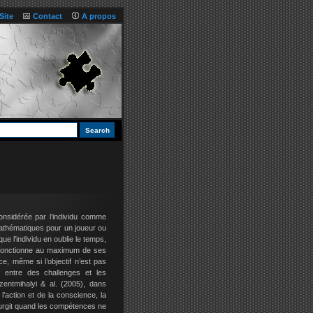
Site
Contact
A propos
onsidérée par l’individu comme
athématiques pour un joueur ou
que l’individu en oublie le temps,
idu fonctionne au maximum de ses
ce, même si l’objectif n’est pas
 entre des challenges et les
entmihalyi & al. (2005), dans
 l’action et de la conscience, la
 surgit quand les compétences ne