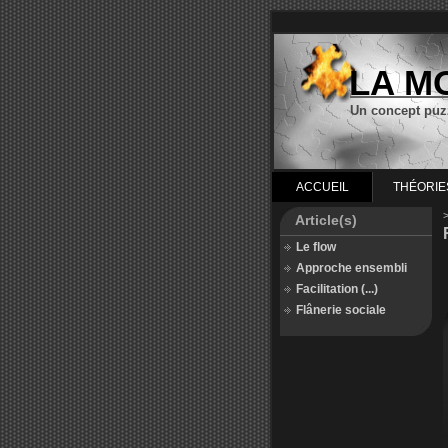
LA M
Un concept puz
ACCUEIL
THÉORIE
Article(s)
Le flow
Approche ensembli
Facilitation (...)
Flânerie sociale