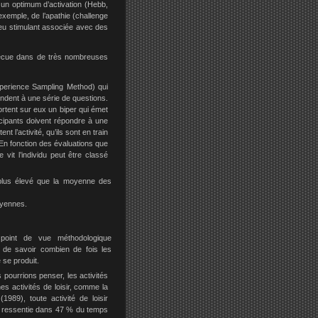
 un optimum d’activation (Hebb,
exemple, de l’apathie (challenge
peu stimulant associée avec des
e vécue dans de très nombreuses
xperience Sampling Method) qui
pondent à une série de questions.
rtent sur eux un biper qui émet
icipants doivent répondre à une
t l’activité, qu’ils sont en train
. En fonction des évaluations que
vit l’individu peut être classé
plus élevé que la moyenne des
oyennes.
 point de vue méthodologique
 de savoir combien de fois les
 se produit.
pourrions penser, les activités
nes activités de loisir, comme la
989), toute activité de loisir
t ressentie dans 47 % du temps