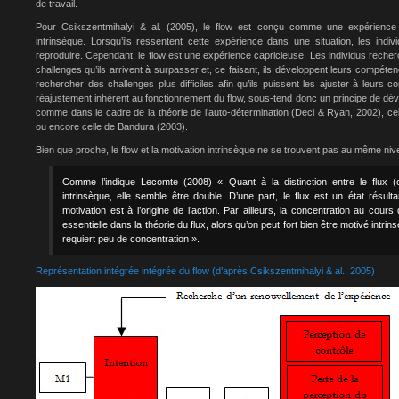
de travail.
Pour Csikszentmihalyi & al. (2005), le flow est conçu comme une expérienc
intrinsèque. Lorsqu’ils ressentent cette expérience dans une situation, les indi
reproduire. Cependant, le flow est une expérience capricieuse. Les individus rec
challenges qu’ils arrivent à surpasser et, ce faisant, ils développent leurs compéten
rechercher des challenges plus difficiles afin qu’ils puissent les ajuster à leu
réajustement inhérent au fonctionnement du flow, sous-tend donc un principe de d
comme dans le cadre de la théorie de l’auto-détermination (Deci & Ryan, 2002), cell
ou encore celle de Bandura (2003).
Bien que proche, le flow et la motivation intrinsèque ne se trouvent pas au même niv
Comme l’indique Lecomte (2008) « Quant à la distinction entre le flux (o
intrinsèque, elle semble être double. D’une part, le flux est un état résulta
motivation est à l’origine de l’action. Par ailleurs, la concentration au cours
essentielle dans la théorie du flux, alors qu’on peut fort bien être motivé intri
requiert peu de concentration ».
Représentation intégrée intégrée du flow (d’après Csikszentmihalyi & al., 2005)