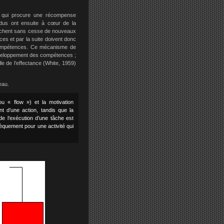
e qui procure une récompense
vidus ont ensuite à cœur de la
herchent sans cesse de nouveaux
ces et par la suite doivent donc
rs compétences. Ce mécanisme de
éveloppement des compétences ;
e de l’effectance (White, 1959)
eau.
u « flow ») et la motivation
nt d’une action, tandis que la
 de l’exécution d’une tâche est
nsèquement pour une activité qui