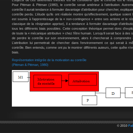
L’objectif de ces différentes théories est de considérer que le contrôle est le résul
Pour Pittman & Pittman (1980), le contrôle serait antérieur à l’attribution. Autreme
contrôle il aurait tendance à formuler davantage d’attribution pour chercher, expliqu
contrôle perdu. L’étude qu’ils ont réalisée montre qu’effectivement, quelque soient l
est soumis à l’apprentissage de la « non-contingence » entre ses actions et le rés
classique de la résignation apprise), il a tendance à formuler davantage d’attribu
tous les différents biais possibles. Cette conception théorique permet donc d’expli
de toute la « mécanique attributive » chez l’être humain. Lorsqu’il serait face à des si
de perdre le contrôle sur son environnement, alors il chercherait à comprendre d
L’attribution lui permettrait de chercher dans l’environnement ce qui serait à m
contrôle. Bien entendu, comme ont pu le montrer différents auteurs, cette quête n’
biais.
Représentation intégrée de la motivation au contrôle
(Pittman & Pittman, 1980)
© 2010
Fa