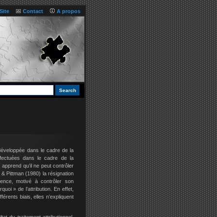
Site
Contact
A propos
 développée dans le cadre de la
effectuées dans le cadre de la
 apprend qu’il ne peut contrôler
 & Pittman (1980) la résignation
nence, motivé à contrôler son
oi » de l’attribution. En effet,
fférents biais, elles n’expliquent