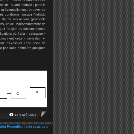
tat du traitement attributionnel.
nt dit, quand l’individu perd le
er et éventuellement retrouver ce
es conditions, lorsque l’individu
ultat de ses actions (protocole
tions, et ce, indépendamment de
quer l’origine du déclenchement
tuations où il a la « sensation »
’où vient cette « sensation ».
ême d’expliquer cette perte de
est pas sans connaître quelques
Le 6 août 2026
bien Fenouillet
|
créé sous spip