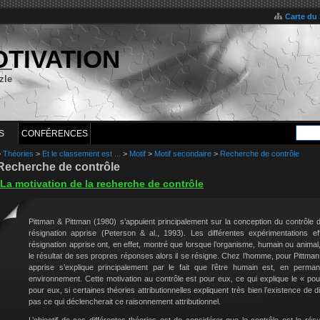
Carte du 
OTIVATION
zle
S
CONFÉRENCES
>
Théories
>
Et le classement est ...
>
Motif
>
Motif secondaire
>
Recherche de contrôle
Recherche de contrôle
La motivation de la recherche de contrôle
Pittman & Pittman (1980) s’appuient principalement sur la conception du contrôle
résignation apprise (Peterson & al., 1993). Les différentes expérimentations 
résignation apprise ont, en effet, montré que lorsque l’organisme, humain ou animal,
le résultat de ses propres réponses alors il se résigne. Chez l’homme, pour Pittman
apprise s’explique principalement par le fait que l’être humain est, en perma
environnement. Cette motivation au contrôle est pour eux, ce qui explique le « pourqu
pour eux, si certaines théories attributionnelles expliquent très bien l’existence de di
pas ce qui déclencherait ce raisonnement attributionnel.