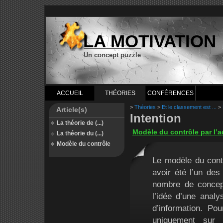
LA MOTIVATION
Un concept puzzle
ACCUEIL
THÉORIES
CONFÉRENCES
>
Théories
>
Et le classement est ...
>
Article(s)
Intention
La théorie de (...)
Modèle du contrôle par l’a
La théorie du (...)
Modèle du contrôle
Le modèle du contr
avoir été l’un des
nombre de concept
l’idée d’une anal
d’information. Po
uniquement sur 