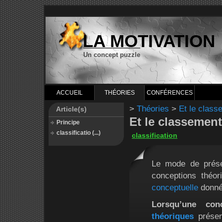
LA MOTIVATION
Un concept puzzle
ACCUEIL
THÉORIES
CONFÉRENCES
>
Théories
>
Et le classe
Article(s)
Et le classement 
Principe
classificatio (...)
classification
Le mode de présen
conceptions théo
conceptuelle
donné
Lorsqu’une con
théoriques
présent