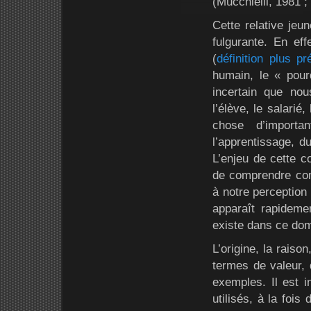
(Mucchielli, 1981 ;
Cette relative jeu
fulgurante. En eff
(
définition plus pr
humain, le « pou
incertain que no
l’élève, le salarié
chose d’import
l’apprentissage, d
L’enjeu de cette c
de comprendre com
à notre perception
apparaît rapidemen
existe dans ce dom
L’origine, la raiso
termes de valeur, d
exemples. Il est i
utilisés, à la fois