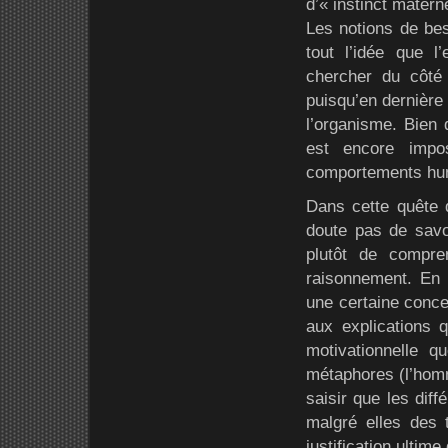
d’« instinct matern
Les notions de beso
tout l’idée que l
chercher du côté
puisqu’en dernière
l’organisme. Bien
est encore impos
comportements huma
Dans cette quête d
doute pas de savo
plutôt de compr
raisonnement. En d
une certaine conce
aux explications q
motivationnelle 
métaphores (l’hom
saisir que les dif
malgré elles des 
justification ultime