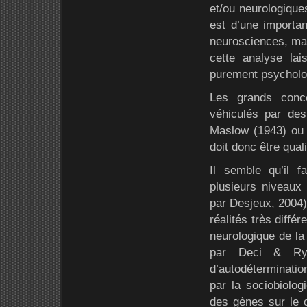
et/ou neurologique
est d’une importan
neurosciences, mai
cette analyse la
purement psycholo
Les grands conce
véhiculés par de
Maslow (1943) ou D
doit donc être qual
Il semble qu’il f
plusieurs niveaux 
par Desjeux, 2004)
réalités très diffé
neurologique de la 
par Deci & Rya
d’autodéterminatio
par la sociobiolog
des gènes sur le c