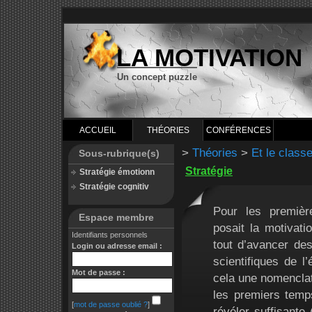
LA MOTIVATION
Un concept puzzle
ACCUEIL
THÉORIES
CONFÉRENCES
>
Théories
>
Et le classe
Sous-rubrique(s)
Stratégie
Stratégie émotionn
Stratégie cognitiv
Pour les premièr
Espace membre
posait la motivatio
Identifiants personnels
tout d’avancer des
Login ou adresse email :
scientifiques de 
Mot de passe :
cela une nomenclatu
les premiers temp
[
mot de passe oublié ?
]
révéler suffisante