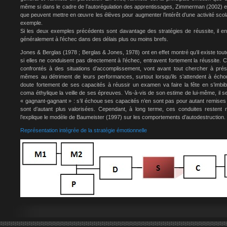
même si dans le cadre de l’autorégulation des apprentissages, Zimmerman (2002) est
que peuvent mettre en œuvre les élèves pour augmenter l’intérêt d’une activité scol
exemple.
Si les deux exemples précédents sont davantage des stratégies de réussite, il en
généralement à l’échec dans des délais plus ou moins brefs.
Jones & Berglas (1978 ; Berglas & Jones, 1978) ont en effet montré qu’il existe tou
si elles ne conduisent pas directement à l’échec, entravent fortement la réussite. Ce
confrontés à des situations d’accomplissement, vont avant tout chercher à préser
mêmes au détriment de leurs performances, surtout lorsqu’ils s’attendent à échou
doute fortement de ses capacités à réussir un examen va faire la fête en s’imbiban
coma éthylique la veille de ses épreuves. Vis-à-vis de son estime de lui-même, il s
« gagnant-gagnant » : s’il échoue ses capacités n’en sont pas pour autant remises e
sont d’autant plus valorisées. Cependant, à long terme, ces conduites restent 
l’explique le modèle de Baumeister (1997) sur les comportements d’autodestruction.
Représentation intégrée de la stratégie émotionnelle