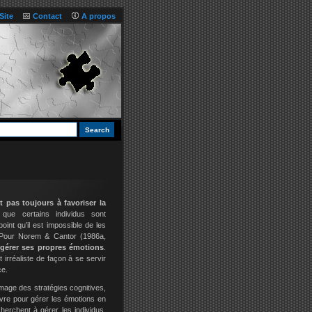
Site
Contact
A propos
 pas toujours à favoriser la
ue certains individus sont
int qu’il est impossible de les
s. Pour Norem & Cantor (1986a,
 gérer ses propres émotions
.
 irréaliste de façon à se servir
ce.
’image des stratégies cognitives,
uvre pour gérer les émotions en
 cherchent à gérer les individus,