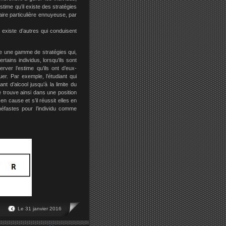
ime qu’il existe des stratégies
aire particulière ennuyeuse, par
 existe d’autres qui conduisent
te une gamme de stratégies qui,
rtains individus, lorsqu’ils sont
ver l’estime qu’ils ont d’eux-
er. Par exemple, l’étudiant qui
t d’alcool jusqu’à la limite du
e trouve ainsi dans une position
n cause et s’il réussit elles en
néfastes pour l’individu comme
Le 31 janvier 2016