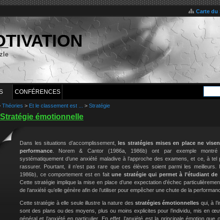
Carte du 
OTIVATION
zle
S
CONFÉRENCES
>
Théories
>
Et le classement est ...
>
Stratégie
Stratégie émotionnelle
Dans les situations d’accomplissement,
les stratégies mises en place ne visent
performance
. Norem & Cantor (1986a, 1986b) ont par exemple montré q
systématiquement d’une anxiété maladive à l’approche des examens, et ce, à tel po
rassurer. Pourtant, il n’est pas rare que ces élèves soient parmi les meilleur
1986b), ce comportement est en fait
une stratégie qui permet à l’étudiant de
Cette stratégie implique la mise en place d’une expectation d’échec particulièrement
de l’anxiété qu’elle génère afin de l’utiliser pour empêcher une chute de la performan
Cette stratégie à elle seule illustre la nature des
stratégies émotionnelles
qui, à l
sont des plans ou des moyens, plus ou moins explicites pour l’individu, mis en œ
général et l’anxiété en particulier. En effet, l’anxiété est la principale émotion que