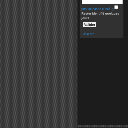
[
mot de passe oublié ?
]
Rester identifié quelques
jours
S'inscrire