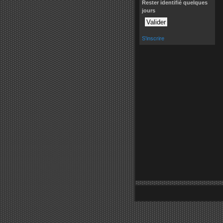
Rester identifié quelques
jours
S'inscrire