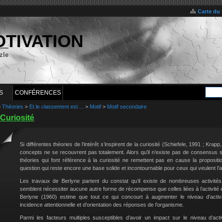
Carte du 
OTIVATION
zle
S
CONFÉRENCES
>
Théories
>
Et le classement est ...
>
Motif
>
Motif secondaire
Curiosité
Si différentes théories de l’intérêt s’inspirent de la curiosité (Schiefele, 1991 ; Krap
concepts ne se recouvrent pas totalement. Alors qu’il n’existe pas de consensus sur
théories qui font référence à la curiosité ne remettent pas en cause la proposit
question qui reste encore une base solide et incontournable pour ceux qui veulent l’
Les travaux de Berlyne partent du constat qu’il existe de nombreuses activité
semblent nécessiter aucune autre forme de récompense que celles liées à l’activité
Berlyne (1960) estime que tout ce qui concourt à augmenter le niveau d’activa
incidence attentionnelle et d’orientation des réponses de l’organisme.
Parmi les facteurs multiples susceptibles d’avoir un impact sur le niveau d’acti