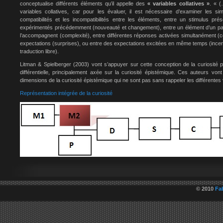
conceptualise différents éléments qu’il appelle des
« variables collatives »
. « (
variables collatives, car pour les évaluer, il est nécessaire d’examiner les simi
compatibilités et les incompatibilités entre les éléments, entre un stimulus pré
expérimentés précédemment (nouveauté et changement), entre un élément d’un patt
l’accompagnent (complexité), entre différentes réponses activées simultanément (con
expectations (surprises), ou entre des expectations excitées en même temps (incerti
traduction libre).
Litman & Spielberger (2003) vont s’appuyer sur cette conception de la curiosité 
différentielle, principalement axée sur la curiosité épistémique. Ces auteurs vont 
dimensions de la curiosité épistémique qui ne sont pas sans rappeler les différentes v
Représentation intégrée de la curiosité
© 2010
Fa