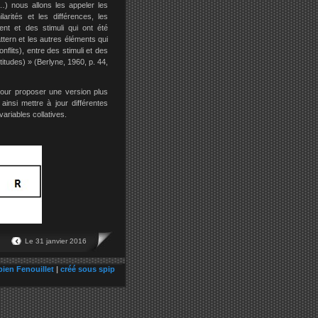
…) nous allons les appeler les
larités et les différences, les
sent et des stimuli qui ont été
ern et les autres éléments qui
flits), entre des stimuli et des
tudes) » (Berlyne, 1960, p. 44,
pour proposer une version plus
ainsi mettre à jour différentes
ariables collatives.
Le 31 janvier 2016
bien Fenouillet
|
créé sous spip