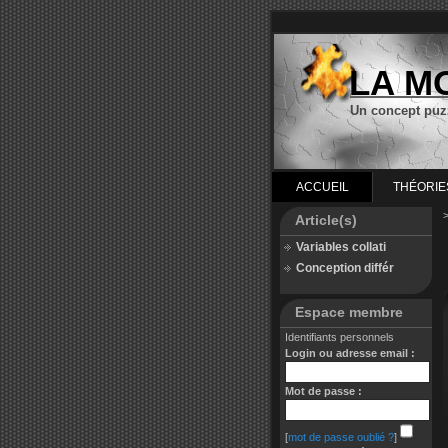
LA M
Un concept puz
ACCUEIL
THÉORIE
Article(s)
Variables collati
Conception différ
Espace membre
Identifiants personnels
Login ou adresse email :
Mot de passe :
[
mot de passe oublié ?
]