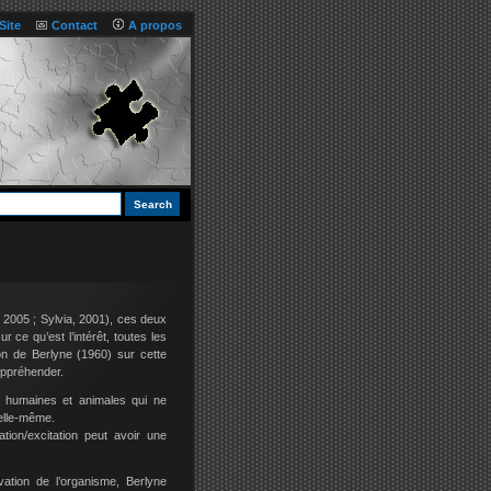
Site
Contact
A propos
p, 2005 ; Sylvia, 2001), ces deux
 ce qu’est l’intérêt, toutes les
ion de Berlyne (1960) sur cette
appréhender.
s humaines et animales qui ne
 elle-même.
tion/excitation peut avoir une
vation de l’organisme, Berlyne