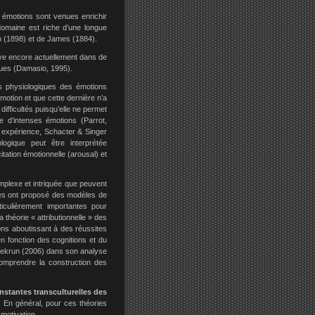
x émotions sont venues enrichir
domaine est riche d’une longue
n (1898) et de James (1884).
uve encore actuellement dans de
ues (Damasio, 1995).
ns physiologiques des émotions
émotion et que cette dernière n’a
fficultés puisqu’elle ne permet
 d’intenses émotions (Parrot,
e expérience, Schacter & Singer
logique peut être interprétée
itation émotionnelle (arousal) et
omplexe et intriquée que peuvent
lles ont proposé des modèles de
ticulièrement importantes pour
théorie « attributionnelle » des
ons aboutissant à des réussites
n fonction des cognitions et du
 Pekrun (2006) dans son analyse
omprendre la construction des
stantes transculturelles des
. En général, pour ces théories
 motivation.