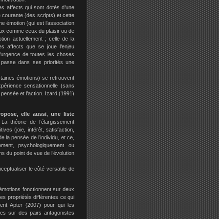
es affects qui sont dotés d’une
e courante (des scripts) et cette
ne émotion (qui est l’association
icaux comme ceux du plaisir ou de
tion actuellement ; celle de la
es affects que se joue l’enjeu
/l’urgence de toutes les choses
t passe dans ses priorités une
rtaines émotions) se retrouvent
xpérience sensationnelle (sans
 pensée et l’action. Izard (1991)
pose, elle aussi, une liste
.
La théorie de l’élargissement
es (joie, intérêt, satisfaction,
e la pensée de l’individu, et ce,
ement, psychologiquement ou
s du point de vue de l’évolution
eptualiser le côté versatile de
 émotions fonctionnent sur deux
s propriétés différentes ce qui
ient Apter (2007) pour qui les
es sur des pairs antagonistes