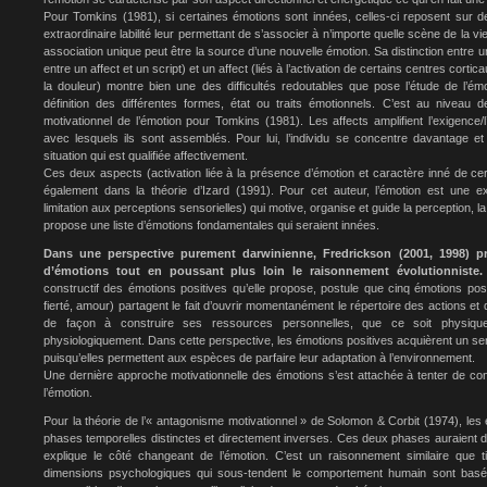
Pour Tomkins (1981), si certaines émotions sont innées, celles-ci reposent sur d
extraordinaire labilité leur permettant de s’associer à n’importe quelle scène de la vi
association unique peut être la source d’une nouvelle émotion. Sa distinction entre u
entre un affect et un script) et un affect (liés à l’activation de certains centres cort
la douleur) montre bien une des difficultés redoutables que pose l’étude de l’émo
définition des différentes formes, état ou traits émotionnels. C’est au niveau d
motivationnel de l’émotion pour Tomkins (1981). Les affects amplifient l’exigence
avec lesquels ils sont assemblés. Pour lui, l’individu se concentre davantage e
situation qui est qualifiée affectivement.
Ces deux aspects (activation liée à la présence d’émotion et caractère inné de ce
également dans la théorie d’Izard (1991). Pour cet auteur, l’émotion est une e
limitation aux perceptions sensorielles) qui motive, organise et guide la perception, la
propose une liste d’émotions fondamentales qui seraient innées.
Dans une perspective purement darwinienne, Fredrickson (2001, 1998) pro
d’émotions tout en poussant plus loin le raisonnement évolutionniste
constructif des émotions positives qu’elle propose, postule que cinq émotions positiv
fierté, amour) partagent le fait d’ouvrir momentanément le répertoire des actions et d
de façon à construire ses ressources personnelles, que ce soit physiqu
physiologiquement. Dans cette perspective, les émotions positives acquièrent un sen
puisqu’elles permettent aux espèces de parfaire leur adaptation à l’environnement.
Une dernière approche motivationnelle des émotions s’est attachée à tenter de conc
l’émotion.
Pour la théorie de l’« antagonisme motivationnel » de Solomon & Corbit (1974), les
phases temporelles distinctes et directement inverses. Ces deux phases auraient de
explique le côté changeant de l’émotion. C’est un raisonnement similaire que t
dimensions psychologiques qui sous-tendent le comportement humain sont basé