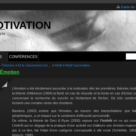
Carte du 
OTIVATION
zle
S
CONFÉRENCES
>
Théories
>
Et le classement est ...
>
Motif
>
Motif secondaire
Émotion
L’émotion a été étroitement associée à la motivation dès les premières théories mot
la théorie d’Atkinson (1964) la fierté en cas de réussite et la honte en cas d’éche
concernant la recherche du succès ou l’évitement de l’échec. De très nombreu
incluent une certaine vision des émotions.
Bandura (2003) estime que l’émotion, au travers des interprétations que fait 
périphériques, a un impact sur le sentiment d’efficacité personnelle.
De même, la théorie de Deci & Ryan (2000) repose sur
l’intérêt
en ce qui conce
L’intérêt qui se dégage de la pratique d’une activité est d’ailleurs une émotion majeu
qui, à ce titre, fait l’objet d’une catégorie conceptuelle à elle seule (Schiefele, 19
Kintsch, 1980).