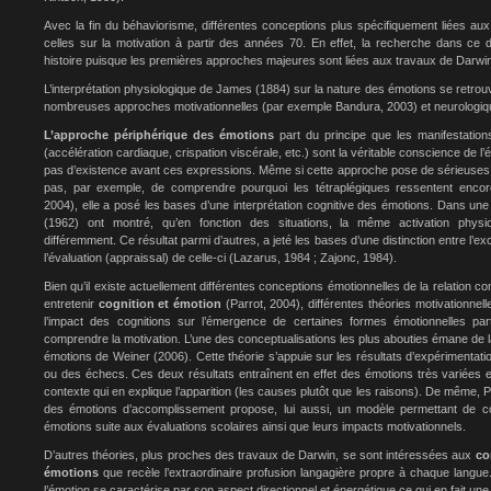
Avec la fin du béhaviorisme, différentes conceptions plus spécifiquement liées au
celles sur la motivation à partir des années 70. En effet, la recherche dans ce 
histoire puisque les premières approches majeures sont liées aux travaux de Darwi
L’interprétation physiologique de James (1884) sur la nature des émotions se retro
nombreuses approches motivationnelles (par exemple Bandura, 2003) et neurologiq
L’approche périphérique des émotions
part du principe que les manifestatio
(accélération cardiaque, crispation viscérale, etc.) sont la véritable conscience de l’
pas d’existence avant ces expressions. Même si cette approche pose de sérieuses di
pas, par exemple, de comprendre pourquoi les tétraplégiques ressentent encore
2004), elle a posé les bases d’une interprétation cognitive des émotions. Dans un
(1962) ont montré, qu’en fonction des situations, la même activation physio
différemment. Ce résultat parmi d’autres, a jeté les bases d’une distinction entre l’exc
l’évaluation (appraissal) de celle-ci (Lazarus, 1984 ; Zajonc, 1984).
Bien qu’il existe actuellement différentes conceptions émotionnelles de la relation c
entretenir
cognition et émotion
(Parrot, 2004), différentes théories motivationne
l’impact des cognitions sur l’émergence de certaines formes émotionnelles par
comprendre la motivation. L’une des conceptualisations les plus abouties émane de la 
émotions de Weiner (2006). Cette théorie s’appuie sur les résultats d’expérimentati
ou des échecs. Ces deux résultats entraînent en effet des émotions très variées e
contexte qui en explique l’apparition (les causes plutôt que les raisons). De même,
des émotions d’accomplissement propose, lui aussi, un modèle permettant de c
émotions suite aux évaluations scolaires ainsi que leurs impacts motivationnels.
D’autres théories, plus proches des travaux de Darwin, se sont intéressées aux
con
émotions
que recèle l’extraordinaire profusion langagière propre à chaque langue
l’émotion se caractérise par son aspect directionnel et énergétique ce qui en fait une