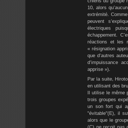
chiens du groupe r
10, alors qu’aucun
extrémité. Comme o
peuvent s’expli
électriques pui
échappement. C’es
réactions et les 
« résignation appr
que d’autres aute
d’impuissance ac
apprise »).
Par la suite, Hiro
en utilisant des br
Il utilise le même 
trois groupes expé
un son fort qui a
"évitable"(E), il s
alors que le groupe
(C) ne reçoit pas 