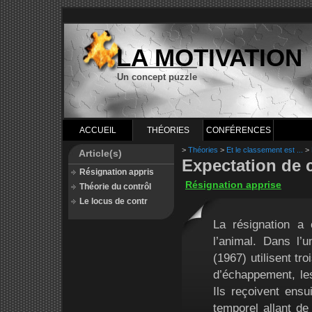
LA MOTIVATION
Un concept puzzle
ACCUEIL
THÉORIES
CONFÉRENCES
>
Théories
>
Et le classement est ...
>
Article(s)
Expectation de 
Résignation appris
Résignation apprise
Théorie du contrôl
Le locus de contr
La résignation a
l’animal. Dans l
(1967) utilisent tr
d’échappement, le
Ils reçoivent ens
temporel allant de