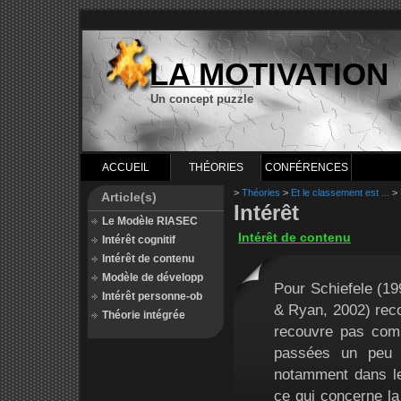
LA MOTIVATION
Un concept puzzle
ACCUEIL
THÉORIES
CONFÉRENCES
>
Théories
>
Et le classement est ...
>
Article(s)
Intérêt
Le Modèle RIASEC
Intérêt de contenu
Intérêt cognitif
Intérêt de contenu
Modèle de développ
Pour Schiefele (19
Intérêt personne-ob
& Ryan, 2002) recou
Théorie intégrée
recouvre pas compl
passées un peu t
notamment dans le
ce qui concerne la 