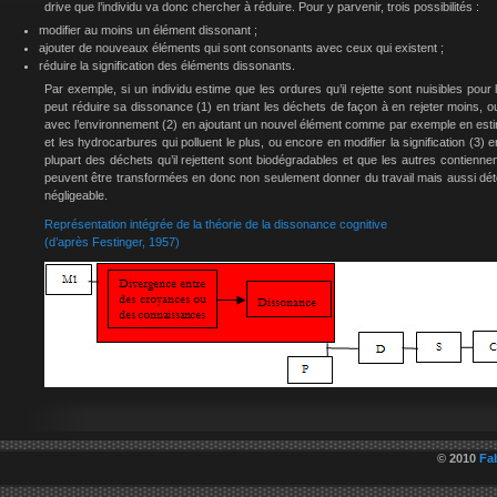
drive que l’individu va donc chercher à réduire. Pour y parvenir, trois possibilités :
modifier au moins un élément dissonant ;
ajouter de nouveaux éléments qui sont consonants avec ceux qui existent ;
réduire la signification des éléments dissonants.
Par exemple, si un individu estime que les ordures qu’il rejette sont nuisibles pour 
peut réduire sa dissonance (1) en triant les déchets de façon à en rejeter moins, o
avec l’environnement (2) en ajoutant un nouvel élément comme par exemple en esti
et les hydrocarbures qui polluent le plus, ou encore en modifier la signification (3)
plupart des déchets qu’il rejettent sont biodégradables et que les autres contienne
peuvent être transformées en donc non seulement donner du travail mais aussi dé
négligeable.
Représentation intégrée de la théorie de la dissonance cognitive
(d’après Festinger, 1957)
© 2010
Fa