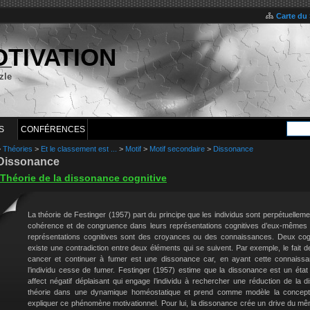
Carte du 
OTIVATION
zle
S
CONFÉRENCES
>
Théories
>
Et le classement est ...
>
Motif
>
Motif secondaire
>
Dissonance
Dissonance
Théorie de la dissonance cognitive
La théorie de Festinger (1957) part du principe que les individus sont perpétuellem
cohérence et de congruence dans leurs représentations cognitives d’eux-mêmes 
représentations cognitives sont des croyances ou des connaissances. Deux cogn
existe une contradiction entre deux éléments qui se suivent. Par exemple, le fait 
cancer et continuer à fumer est une dissonance car, en ayant cette connaissan
l’individu cesse de fumer. Festinger (1957) estime que la dissonance est un état m
affect négatif déplaisant qui engage l’individu à rechercher une réduction de la d
théorie dans une dynamique homéostatique et prend comme modèle la conceptio
expliquer ce phénomène motivationnel. Pour lui, la dissonance crée un drive du même