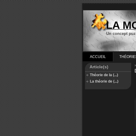
LA M
Un concept puz
ACCUEIL
THÉORIE
Article(s)
Théorie de la (...)
La théorie de (...)