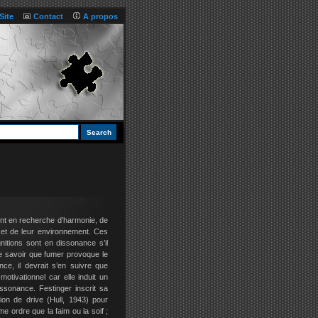
Site
Contact
A propos
ent en recherche d’harmonie, de
et de leur environnement. Ces
itions sont en dissonance s’il
de savoir que fumer provoque le
ce, il devrait s’en suivre que
otivationnel car elle induit un
issonance. Festinger inscrit sa
n de drive (Hull, 1943) pour
 ordre que la faim ou la soif ;