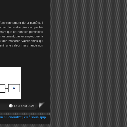
l’environnement de la planète, il
u bien la rendre plus compatible
mant que ce sont les pesticides
 en estimant, par exemple, que la
nt des matières valorisables qui
tenir une valeur marchande non
Le 3 août 2026
bien Fenouillet
|
créé sous spip