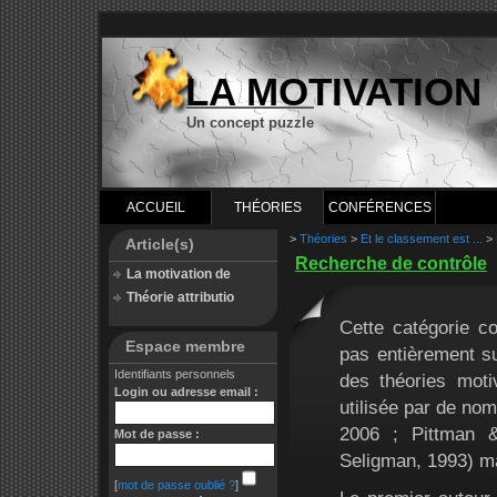
LA MOTIVATION
Un concept puzzle
ACCUEIL
THÉORIES
CONFÉRENCES
>
Théories
>
Et le classement est ...
>
Article(s)
Recherche de contrôle
La motivation de
Théorie attributio
Cette catégorie c
Espace membre
pas entièrement su
Identifiants personnels
des théories motiv
Login ou adresse email :
utilisée par de nom
2006 ; Pittman &
Mot de passe :
Seligman, 1993) ma
[
mot de passe oublié ?
]