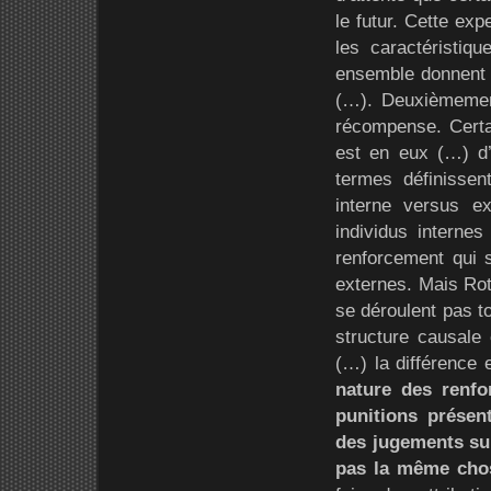
le futur. Cette ex
les caractéristiq
ensemble donnent c
(…). Deuxièmement
récompense. Certa
est en eux (…) d’
termes définisse
interne versus ex
individus interne
renforcement qui 
externes. Mais Rot
se déroulent pas to
structure causale 
(…) la différence
nature des renfo
punitions présen
des jugements sur
pas la même cho