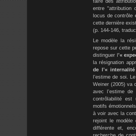
faire des attribut
entre "attribution
locus de contrôle 
cette dernière exist
(p. 144-146, traduct
Le modèle la rési
repose sur cette pe
distinguer l
’« expe
la résignation appr
de l’« internalit
l’estime de soi. L
Weiner (2005) va d
avec l’estime de 
contrôlabilité es
motifs émotionnels
à voir avec la cont
rejoint le modèle
différente et, enc
recherche de contr