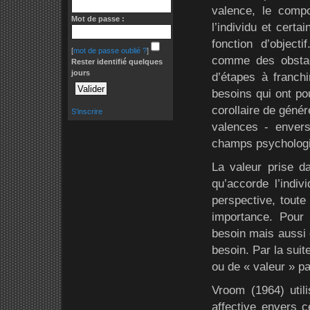
valence, le comp
Mot de passe :
l’individu et cert
fonction d’object
[
mot de passe oublié ?
]
comme des obstac
Rester identifié quelques
jours
d’étapes à franchir
besoins qui ont po
corollaire de génér
S'inscrire
valences - envers
champs psycholog
La valeur prise d
qu’accorde l’indiv
perspective, toute
importance. Pour
besoin mais aussi 
besoin. Par la suit
ou de « valeur » pa
Vroom (1964) utili
affective envers ce