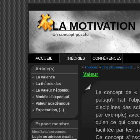
LA MOTIVATION
Un concept puzzle
ACCUEIL
THÉORIES
CONFÉRENCES
>
Théories
>
Et le classement est ...
>
Article(s)
Valeur
La valence
La théorie des
La valeur hédoniqu
Le concept de « v
Modèle d’expectati
puisqu’il fait l’
Valeur académique
disciplines des sc
Expectation, (...)
par exemple) avec 
qu’en ce qui conce
Espace membre
facilitée par les 
Identifiants personnels
Ce concept s’insc
Login ou adresse email :