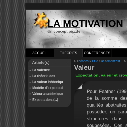
LA MOTIVATION
Un concept puzzle
ACCUEIL
THÉORIES
CONFÉRENCES
>
Théories
>
Et le classement est ...
>
Article(s)
Valeur
La valence
Expectation, valeur et cro
La théorie des
La valeur hédoniqu
Modèle d’expectati
Pour Feather (199
Valeur académique
de la somme des 
Expectation, (...)
qualités abstrait
posséder, un cara
structures dans 
soupesées. Ces s