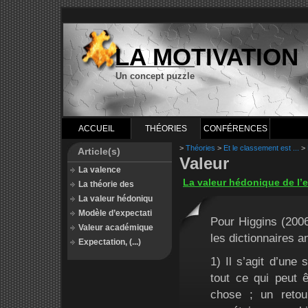
LA MOTIVATION
Un concept puzzle
ACCUEIL
THÉORIES
CONFÉRENCES
>
Théories
>
Et le classement est ...
>
Article(s)
Valeur
La valence
La valeur hédonique de l’
La théorie des
La valeur hédoniqu
Modèle d’expectati
Pour Higgins (2006)
Valeur académique
les dictionnaires 
Expectation, (...)
1) Il s’agit d’un
tout ce qui peut 
chose ; un retou