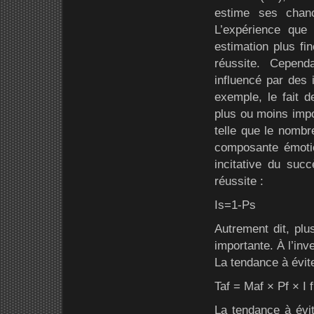
estime ses chan
L’expérience que 
estimation plus fin
réussite. Cepend
influencé par des 
exemple, le fait d
plus ou moins imp
telle que le nombre
composante émotio
incitative du succ
réussite :
Is=1-Ps
Autrement dit, plus
importante. À l’inve
La tendance à évite
Taf = Maf × Pf × I f
La tendance à évite