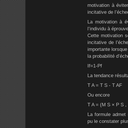
motivation à éviter
incitative de l’échec
La motivation à é
l’individu à éprouv
Cette motivation 
incitative de l’éch
importante lorsque 
la probabilité d’éc
If=1-Pf
La tendance résult
T A = T S - T AF
Ou encore
T A = (M S × P S , ×
La formule admet
pu le constater plu