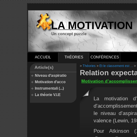
LA MOTIVATION
Un concept puzzle
ACCUEIL
THÉORIES
CONFÉRENCES
>
Théories
>
Et le classement est ...
>
Article(s)
Relation expecta
Niveau d’aspiratio
Motivation d’accomplisse
Motivation d’acco
Instrumentali (...)
La théorie V.I.E
La motivation d
d’accomplissement
le niveau d’aspir
valence (Lewin, 19
Pour Atkinson 