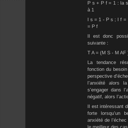
P s + P f = 1 : la
à 1
I s = 1 - P s ; I f =
= P f
Il est donc possi
suivante :
T A = (M S - M AF )
La tendance résu
fonction du besoin
perspective d’éche
l’anxiété alors l
s’engager dans l’a
négatif, alors l’act
Il est intéressant 
forte lorsqu’un 
anxiété de l’échec
le meilleur des ca