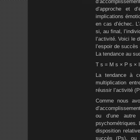
d’accomplissemen
d’approche et d
implications émotio
en cas d’échec. L’
si, au final, l’in
l’activité. Voici le
l’espoir de succès 
La tendance au su
T s = M s × P s × I
La tendance à co
multiplication ent
réussir l’activité (
Comme nous avon
d’accomplissement
ou d’une autre
psychométriques. 
disposition relati
succès (Ps), ou e