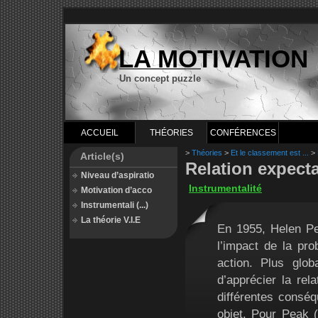
LA MOTIVATION
Un concept puzzle
ACCUEIL
THÉORIES
CONFÉRENCES
>
Théories
>
Et le classement est ...
>
Article(s)
Relation expecta
Niveau d’aspiratio
Instrumentalité
Motivation d’acco
Instrumentali (...)
La théorie V.I.E
En 1955, Helen Pea
l’impact de la pro
action. Plus glob
d’apprécier la rela
différentes consé
objet. Pour Peak (