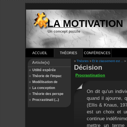
LA MOTIVATION
Un concept puzzle
ACCUEIL
THÉORIES
CONFÉRENCES
>
Théories
>
Et le classement est ...
>
Article(s)
Décision
Utilité espérée
Procrastination
Théorie de l’impac
Modélisation de
La conception
On dit qu’un individ
Théorie des perspe
quand il ajourne, q
Procrastinati (...)
(Ellis & Knaus, 19
est un choix et u
continue indéfinim
mettre un terme 