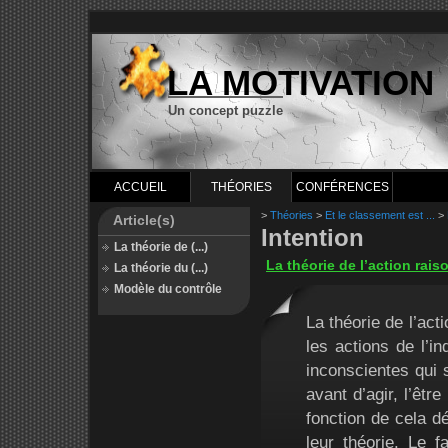
LA MOTIVATION
Un concept puzzle
ACCUEIL
THÉORIES
CONFÉRENCES
>
Théories
>
Et le classement est ...
>
Article(s)
Intention
La théorie de (...)
La théorie de l’action rai
La théorie du (...)
Modèle du contrôle
La théorie de l’act
les actions de l’i
inconscientes qui 
avant d’agir, l’êtr
fonction de cela d
leur théorie. Le f