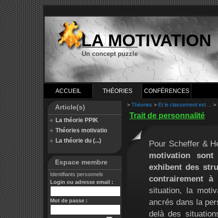
LA MOTIVATION
Un concept puzzle
ACCUEIL
THÉORIES
CONFÉRENCES
>
Théories
>
Et le classement est ...
>
Article(s)
Trait de personnalité
La théorie PPIK
Théories motivatio
La théorie du (...)
Pour Scheffer & 
motivation sont
Espace membre
exhibent des str
Identifiants personnels
contrairement à 
Login ou adresse email :
situation, la moti
ancrés dans la pers
Mot de passe :
delà des situatio