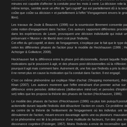
minutes est capable d’affecter la conduite pour les mois à venir. La décision relie la m
même temps, semble avoir un effet de "gel cognitif" qui est partiellement dû à la ten
coûte que coûte sa décision » et partiellement à l’effet "d’engagement envers le gro
libre).
Les travaux de Joule & Beauvois (1998) sur la soumission librement consentie pa
cette notion d’engagement dans l’action. Ces auteurs rapportent différentes proc
dans les expériences de Lewin, provoquent une décision individuelle qui induit u
préservant « l’illusion » de liberté dont croit jouir l’individu.
Cet effet du gel cognitif, et donc de l’engagement, s’explique par le fait que le type 
selon les différentes phases de l’action pour le modèle de Heckhausen (1986 ; H
Achtziger & Gollwitzer, 2008).
Heckhausen fait la différence entre la phase pré-décisionnelle, durant laquelle l’indi
motivations qui le poussent à agir, et des phases post-décisionnelles où la réflexion d
pourquoi il agit mais comment faire. Autrement dit, une fois que l’individu a pris la dé
il ne remet plus en cause la motivation qui l’a conduit dans l’action. Il est engagé.
C’est ce même phénomène qui explique l’élan d’achat (Shopping momentum), théo
Khan (2007). Les auteurs montrent que l’effet entraînant d’un premier achat sur
différence entre pensées délibératives (deliberative mind-set) et pensées d’implé
set) telles que les propose la théorie des phases de l’action (Heckhausen, 1986).
Le modèle des phases de l’action d’Heckhausen (1986) va plus loin puisqu’il postul
actionnelle durant laquelle l’individu doit désactiver l’action en cours. Ce problème de
au centre de la théorie de l’enlisement de l’engagement où les individus ont t
déroulement de l’action, misant encore davantage après une ou plusieurs mauvaise
si ce phénomène est lié à la présence d’une multitude de facteurs, l’un des plus im
dissonance cognitive (Festinger, 1957). Moins l’individu a envie de reconnaître que 