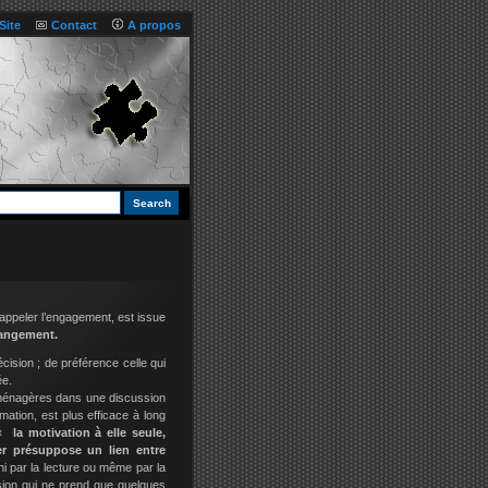
Site
Contact
A propos
’appeler l’engagement, est issue
hangement.
écision ; de préférence celle qui
ée.
s ménagères dans une discussion
mation, est plus efficace à long
 «
la motivation à elle seule,
er présuppose un lien entre
 ni par la lecture ou même par la
ision qui ne prend que quelques