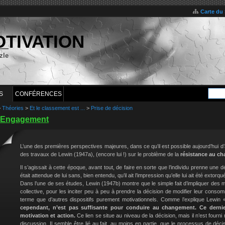
Carte du 
OTIVATION
zle
S
CONFÉRENCES
>
Théories
>
Et le classement est ...
>
Prise de décision
Engagement
L’une des premières perspectives majeures, dans ce qu’il est possible aujourd’hui d
des travaux de Lewin (1947a), (encore lui !) sur le problème de la
résistance au c
Il s’agissait à cette époque, avant tout, de faire en sorte que l’individu prenne une d
était attendue de lui sans, bien entendu, qu’il ait l’impression qu’elle lui ait été extorqu
Dans l’une de ses études, Lewin (1947b) montre que le simple fait d’impliquer de
collective, pour les inciter peu à peu à prendre la décision de modifier leur consom
terme que d’autres dispositifs purement motivationnels. Comme l’explique Lewin
cependant, n’est pas suffisante pour conduire au changement. Ce derni
motivation et action.
Ce lien se situe au niveau de la décision, mais il n’est fourni
discussion. Il semble être lié au fait, au moins en partie, que le processus de déc