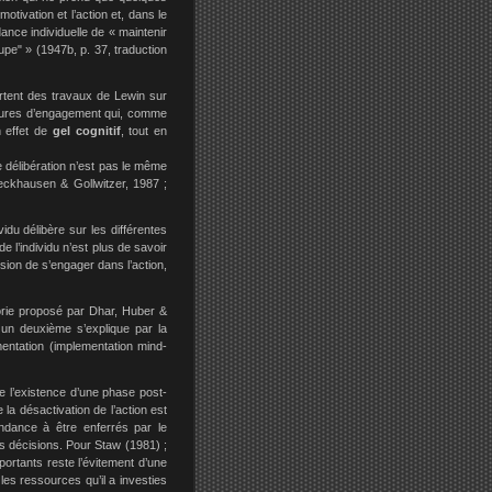
otivation et l’action et, dans le
dance individuelle de « maintenir
upe" » (1947b, p. 37, traduction
rtent des travaux de Lewin sur
édures d’engagement qui, comme
n effet de
gel cognitif
, tout en
de délibération n’est pas le même
eckhausen & Gollwitzer, 1987 ;
vidu délibère sur les différentes
e l’individu n’est plus de savoir
cision de s’engager dans l’action,
rie proposé par Dhar, Huber &
 un deuxième s’explique par la
mentation (implementation mind-
e l’existence d’une phase post-
 la désactivation de l’action est
endance à être enferrés par le
s décisions. Pour Staw (1981) ;
portants reste l’évitement d’une
les ressources qu’il a investies