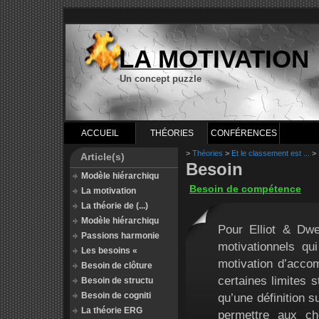
LA MOTIVATION
Un concept puzzle
ACCUEIL
THÉORIES
CONFÉRENCES
>
Théories
>
Et le classement est ...
>
Article(s)
Besoin
Modèle hiérarchiqu
Besoin de compétence
La motivation
La théorie de (...)
Modèle hiérarchiqu
Pour Elliot & Dwe
Passions harmonie
motivationnels qu
Les besoins «
motivation d’acco
Besoin de clôture
certaines limites s
Besoin de structu
Besoin de cogniti
qu’une définition 
La théorie ERG
permettre aux ch