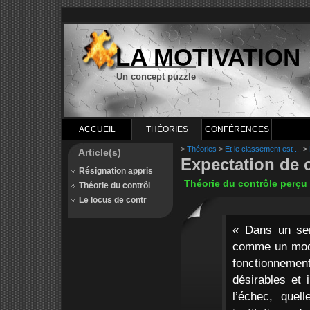
LA MOTIVATION
Un concept puzzle
ACCUEIL
THÉORIES
CONFÉRENCES
>
Théories
>
Et le classement est ...
>
Article(s)
Expectation de 
Résignation appris
Théorie du contrôle perçu
Théorie du contrôl
Le locus de contr
« Dans un sen
comme un modèl
fonctionnemen
désirables et 
l’échec, quel