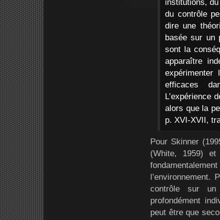
institutions, 
du contrôle pe
dire une théo
basée sur un p
sont la consé
apparaître in
expérimenter 
efficaces da
L’expérience d
alors que la pe
p. XVI-XVII, tra
Pour Skinner (1995
(White, 1959) et
fondamentalement b
l’environnement. Po
contrôle sur u
profondément indiv
peut être que secon