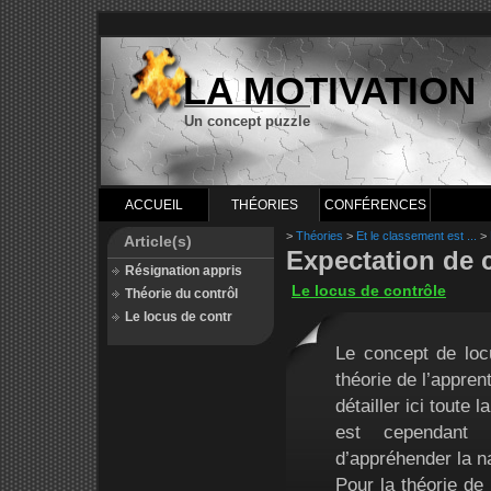
LA MOTIVATION
Un concept puzzle
ACCUEIL
THÉORIES
CONFÉRENCES
>
Théories
>
Et le classement est ...
>
Article(s)
Expectation de 
Résignation appris
Le locus de contrôle
Théorie du contrôl
Le locus de contr
Le concept de locu
théorie de l’appren
détailler ici toute 
est cependant 
d’appréhender la n
Pour la théorie de 