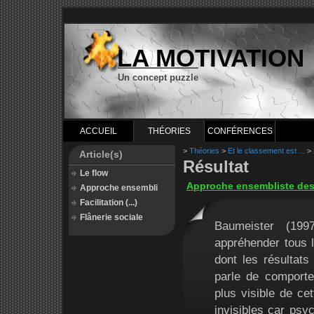
LA MOTIVATION
Un concept puzzle
ACCUEIL
THÉORIES
CONFÉRENCES
>
Théories
>
Et le classement est ...
>
Article(s)
Résultat
Le flow
Approche ensembliste des
Approche ensembli
Facilitation (...)
Flânerie sociale
Baumeister (199
appréhender tous 
dont les résultats
parle de comportem
plus visible de ce
invisibles car psy