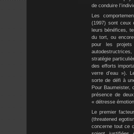
de conduire l’indiv
Les comportement
(1997) sont ceux q
leurs bénéfices, te
du tort, ou encore
pour les projet
autodestructrices,
stratégie particul
des efforts import
verre d’eau »). L
sorte de défi à u
Pour Baumeister, c
présence de deux 
« détresse émotion
Le premier facteu
(threatened egotis
concerne tout ce q
soient justifiée