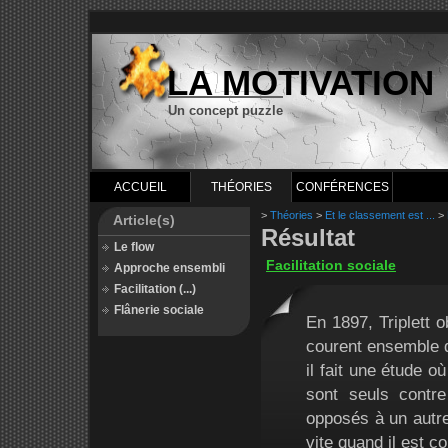
LA MOTIVATION
Un concept puzzle
ACCUEIL
THÉORIES
CONFÉRENCES
>
Théories
>
Et le classement est ...
>
Article(s)
Résultat
Le flow
Facilitation sociale
Approche ensembli
Facilitation (...)
Flânerie sociale
En 1897, Triplett o
courent ensemble qu
il fait une étude 
sont seuls contre
opposés à un autre
vite quand il est co