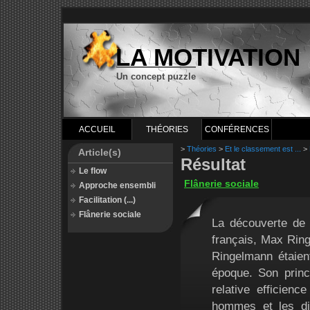
LA MOTIVATION
Un concept puzzle
ACCUEIL
THÉORIES
CONFÉRENCES
>
Théories
>
Et le classement est ...
>
Article(s)
Résultat
Le flow
Flânerie sociale
Approche ensembli
Facilitation (...)
Flânerie sociale
La découverte de l
français, Max Ring
Ringelmann étaien
époque. Son princi
relative efficien
hommes et les di