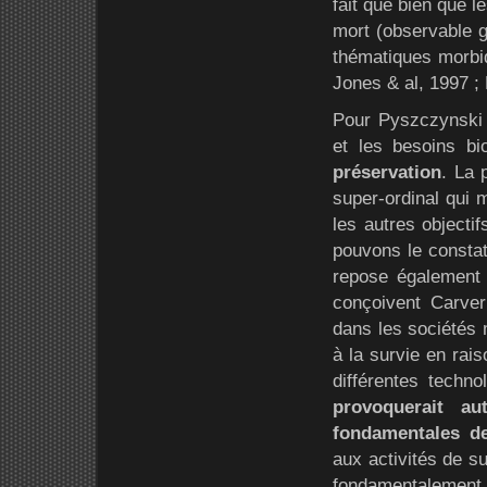
fait que bien que l
mort (observable g
thématiques morbid
Jones & al, 1997 ;
Pour Pyszczynski &
et les besoins b
préservation
. La 
super-ordinal qui 
les autres objecti
pouvons le constat
repose également s
conçoivent Carver
dans les sociétés 
à la survie en rai
différentes techno
provoquerait a
fondamentales de
aux activités de su
fondamentalement d