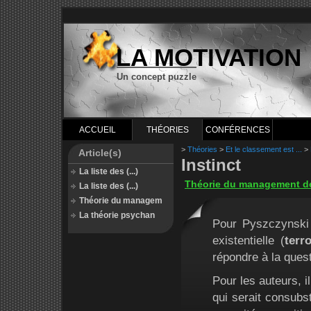
LA MOTIVATION
Un concept puzzle
ACCUEIL
THÉORIES
CONFÉRENCES
>
Théories
>
Et le classement est ...
>
Article(s)
Instinct
La liste des (...)
Théorie du management de l
La liste des (...)
Théorie du managem
La théorie psychan
Pour Pyszczynski 
existentielle (
terr
répondre à la ques
Pour les auteurs, il
qui serait consubs