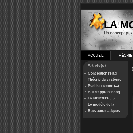
LA M
Un concept puz
ACCUEIL
THÉORIE
Article(s)
Conception relati
Théorie du système
Positionnemen (...)
But d’apprentissag
La structure (...)
Le modèle de la
Buts automatiques