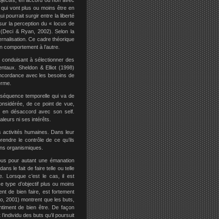
objectifs, en accord ou non avec
 qui vont plus ou moins être en
 pourrait surgir entre la liberté
 sur la perception du « locus de
n (Deci & Ryan, 2002). Selon la
rnalisation. Ce cadre théorique
’un comportement à l’autre.
s conduisant à sélectionner des
entaux. Sheldon & Elliot (1998)
oncordance avec les besoins de
erme.
e séquence temporelle qui va de
 considérée, de ce point de vue,
nt en désaccord avec son self.
aleurs ni ses intérêts.
s activités humaines. Dans leur
rendre le contrôle de ce qu’ils
oins organismiques.
tous pour autant une émanation
ns le fait de faire telle ou telle
se. Lorsque c’est le cas, il est
e type d’objectif plus ou moins
ent de bien faire, est fortement
o, 2001) montrent que les buts,
ntiment de bien être. De façon
’individu des buts qu’il poursuit