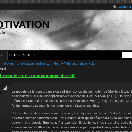
Carte du 
OTIVATION
zle
S
CONFÉRENCES
>
Théories
>
Et le classement est ...
>
Motif
>
Motif secondaire
>
But
But
Le modèle de la concordance du self
Le modèle de la concordance du self (self concordance model) de Sheldon & Elliot 
principalement sur la conception motivationnelle de Deci & Ryan (2002). Un point c
théorie de l’autodétermination et celle de Sheldon & Elliot (1999) est le postulat 
fondamentaux : autonomie, compétence et relations sociales.
Pour la théorie de la concordance du self, les objectifs que se fixe l’individu ne 
ces trois besoins fondamentaux. Pour autant, bien qu’en désaccord avec ces besoi
peuvent être choisis librement. Par exemple, l’individu va choisir certains objecti
spontanée liée à l’attirance d’une récompense ou parce qu’il estime qu’il doit telle o