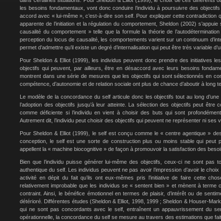
dans certaines situations. Pour Sheldon & Elliot (1999), le choix de ces différents 
les besoins fondamentaux, vont donc conduire l’individu à poursuivre des objectifs
accord avec « lui-même », c’est-à-dire son self. Pour expliquer cette contradiction qui
apparente de l’initiation et la régulation du comportement, Sheldon (2002) s’appuie
causalité du comportement » telle que la formule la théorie de l’autodéterminatio
perception du locus de causalité, les comportements varient sur un continuum d’inte
permet d’admettre qu’il existe un degré d’internalisation qui peut être très variable d
Pour Sheldon & Elliot (1999), les individus peuvent donc prendre des initiatives le
objectifs qui peuvent, par ailleurs, être en désaccord avec leurs besoins fondam
montrent dans une série de mesures que les objectifs qui sont sélectionnés en c
compétence, d’autonomie et de relation sociale ont plus de chance d’aboutir à long t
Le modèle de la concordance du self articule donc les objectifs tout au long d’un
l’adoption des objectifs jusqu’à leur atteinte. La sélection des objectifs peut être
comme déficiente si l’individu en vient à choisir des buts qui sont profondéme
Autrement dit, l’individu peut choisir des objectifs qui peuvent ne représenter ni ses v
Pour Sheldon & Elliot (1999), le self est conçu comme le « centre agentique » de
conception, le self est une sorte de construction plus ou moins stable qui peut p
appellent la « machine biocognitive » de façon à promouvoir la satisfaction des bes
Bien que l’individu puisse générer lui-même des objectifs, ceux-ci ne sont pas 
authentique du self. Les individus peuvent ne pas avoir l’impression d’avoir le choix da
activité en dépit du fait qu’ils ont eux-mêmes pris l’initiative de faire cette cho
relativement improbable que les individus se « sentent bien » et mènent à terme c
contraint. Ainsi, le bénéfice émotionnel en termes de plaisir, d’intérêt ou de sentim
détérioré. Différentes études (Sheldon & Elliot, 1998, 1999 ; Sheldon & Houser-Mark
qui ne sont pas concordants avec le self, entraînent un appauvrissement du se
opérationnelle, la concordance du self se mesure au travers des estimations que fait l