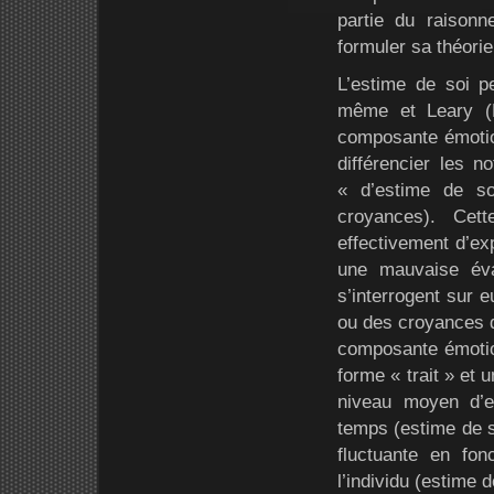
partie du raisonn
formuler sa théorie
L’estime de soi p
même et Leary (L
composante émotion
différencier les n
« d’estime de s
croyances). Cet
effectivement d’ex
une mauvaise éva
s’interrogent sur 
ou des croyances qu
composante émotion
forme « trait » et 
niveau moyen d’e
temps (estime de so
fluctuante en fon
l’individu (estime d