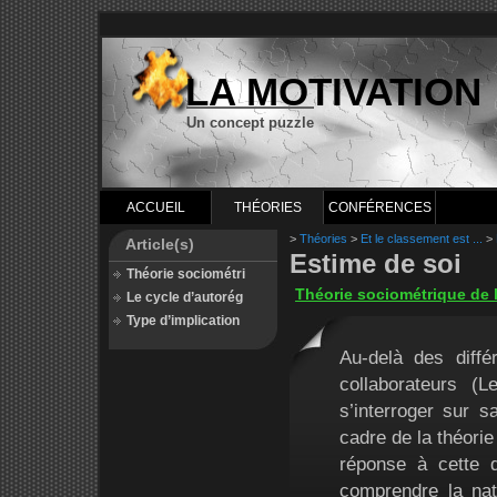
LA MOTIVATION
Un concept puzzle
ACCUEIL
THÉORIES
CONFÉRENCES
>
Théories
>
Et le classement est ...
>
Article(s)
Estime de soi
Théorie sociométri
Théorie sociométrique de l
Le cycle d’autorég
Type d’implication
Au-delà des diffé
collaborateurs (
s’interroger sur s
cadre de la théorie
réponse à cette 
comprendre la nat