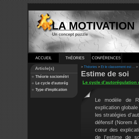
LA MOTIVATION
Un concept puzzle
ACCUEIL
THÉORIES
CONFÉRENCES
>
Théories
>
Et le classement est ...
>
Article(s)
Estime de soi
Théorie sociométri
Le cycle d’autorégulatio
Le cycle d’autorég
Type d’implication
Le modèle de R
explication globale
les stratégies d’a
défensif (Norem & 
cœur des explicat
de l’estime de s