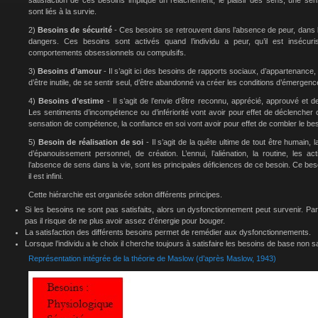
satisfaction de ces besoins implique un relâchement, le plaisir des sens, une se
sont liés à la survie.
2)
Besoins de sécurité
- Ces besoins se retrouvent dans l’absence de peur, dans le
dangers. Ces besoins sont activés quand l’individu a peur, qu’il est insécuri
comportements obsessionnels ou compulsifs.
3)
Besoins d’amour
- Il s’agit ici des besoins de rapports sociaux, d’appartenance, d’a
d’être inutile, de se sentir seul, d’être abandonné va créer les conditions d’émergen
4)
Besoins d’estime
- Il s’agit de l’envie d’être reconnu, apprécié, approuvé et de
Les sentiments d’incompétence ou d’infériorité vont avoir pour effet de déclencher 
sensation de compétence, la confiance en soi vont avoir pour effet de combler le bes
5)
Besoin de réalisation de soi
- Il s’agit de la quête ultime de tout être humain
d’épanouissement personnel, de création. L’ennui, l’aliénation, la routine, les act
l’absence de sens dans la vie, sont les principales déficiences de ce besoin. Ce beso
il est infini.
Cette hiérarchie est organisée selon différents principes.
Si les besoins ne sont pas satisfaits, alors un dysfonctionnement peut survenir. Par
pas il risque de ne plus avoir assez d’énergie pour bouger.
La satisfaction des différents besoins permet de remédier aux dysfonctionnements.
Lorsque l’individu a le choix il cherche toujours à satisfaire les besoins de base non sa
Représentation intégrée de la théorie de Maslow (d’après Maslow, 1943)