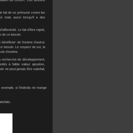
nsation de confort. Ces besoins
 fait de se prémunir contre les
sé mais aussi lorsqu’il a des
ffectivité. Le fait d’être rejeté,
ce de ce besoin.
 bénéficier de l’estime d’autrui.
ce besoin. Le respect de soi, la
oin d’estime.
, la recherche de développement,
ivités à faible valeur ajoutées,
in ne peut jamais être satisfait,
 exemple, si l’individu ne mange
tisfaits.