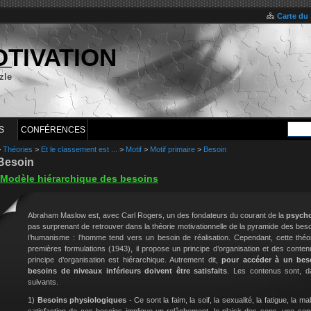
Carte du 
OTIVATION
zle
S
CONFÉRENCES
>
Théories
>
Et le classement est ...
>
Motif
>
Motif primaire
>
Besoin
Besoin
Modèle hiérarchique des besoins
Abraham Maslow est, avec Carl Rogers, un des fondateurs du courant de la
psycho
pas surprenant de retrouver dans la théorie motivationnelle de la pyramide des bes
l’humanisme : l’homme tend vers un besoin de réalisation. Cependant, cette théor
premières formulations (1943), il propose un principe d’organisation et des contenu
principe d’organisation est hiérarchique. Autrement dit,
pour accéder à un beso
besoins de niveaux inférieurs doivent être satisfaits
. Les contenus sont, da
suivants.
1)
Besoins physiologiques
- Ce sont la faim, la soif, la sexualité, la fatigue, la ma