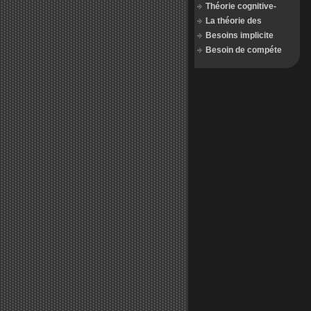
Théorie cognitive-
La théorie des
Besoins implicite
Besoin de compéte