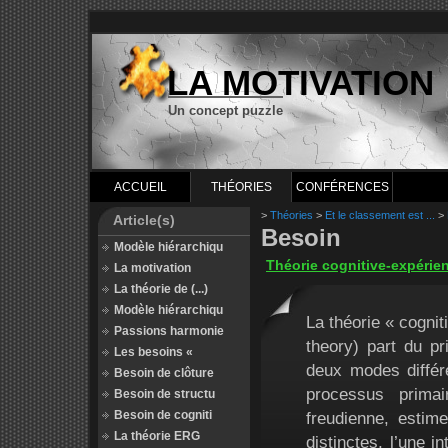
LA MOTIVATION
Un concept puzzle
ACCUEIL
THÉORIES
CONFÉRENCES
>
Théories
>
Et le classement est ...
>
Article(s)
Besoin
Modèle hiérarchiqu
Théorie cognitive-expérien
La motivation
La théorie de (...)
Modèle hiérarchiqu
La théorie « cognit
Passions harmonie
theory) part du pr
Les besoins «
deux modes différe
Besoin de clôture
processus primai
Besoin de structu
Besoin de cogniti
freudienne, estime
La théorie ERG
distinctes, l’une i