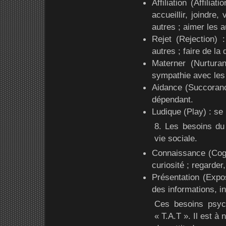
Affiliation (Affilia
accueillir, joindre,
autres ; aimer les a
Rejet (Rejection) :
autres ; faire de la 
Materner (Nurturan
sympathie avec les
Aidance (Succorance
dépendant.
Ludique (Play) : se 
8. Les besoins du
vie sociale.
Connaissance (Cogni
curiosité ; regarder
Présentation (Expos
des informations, in
Ces besoins psyc
« T.A.T ». Il est à