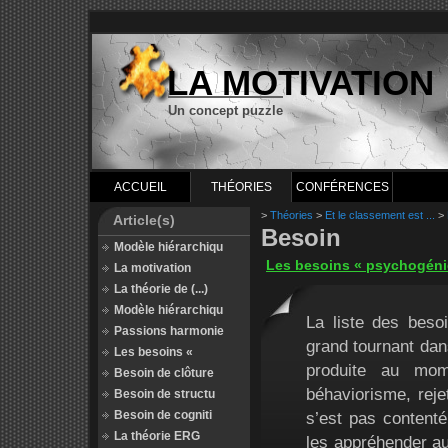
LA MOTIVATION
Un concept puzzle
ACCUEIL
THÉORIES
CONFÉRENCES
>
Théories
>
Et le classement est ...
>
Article(s)
Besoin
Modèle hiérarchiqu
Les besoins « psychogéni
La motivation
La théorie de (...)
Modèle hiérarchiqu
La liste des bes
Passions harmonie
grand tournant dans
Les besoins «
produite au mom
Besoin de clôture
béhaviorisme, reje
Besoin de structu
Besoin de cogniti
s’est pas contenté
La théorie ERG
les appréhender au