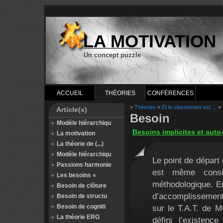
LA MOTIVATION
Un concept puzzle
ACCUEIL
THÉORIES
CONFÉRENCES
>
Théories
>
Et le classement est ...
>
Article(s)
Besoin
Modèle hiérarchiqu
Besoins implicites et auto
La motivation
La théorie de (...)
Modèle hiérarchiqu
Le point de départ 
Passions harmonie
est même consi
Les besoins «
méthodologique. En
Besoin de clôture
d’accomplissement
Besoin de structu
Besoin de cogniti
sur le T.A.T. de M
La théorie ERG
défini l’existe