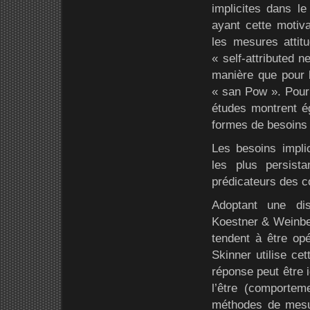
implicites dans l
ayant cette motiva
les mesures atti
« self-attributed 
manière que pour 
« san Pow ». Pour 
études montrent é
formes de besoins s
Les besoins impli
les plus persist
prédicateurs des c
Adoptant une dis
Koestner & Weinbe
tendent à être op
Skinner utilise ce
réponse peut être 
l’être (comportem
méthodes de mesu